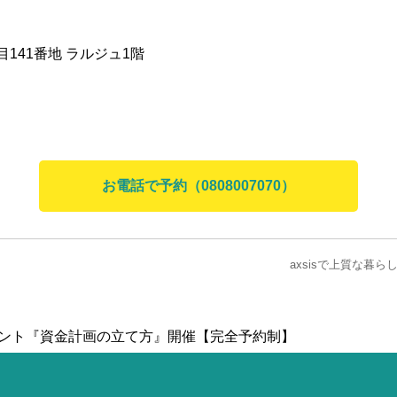
目141番地 ラルジュ1階
お電話で予約（0808007070）
axsisで上質な暮
ベント『資金計画の立て方』開催【完全予約制】