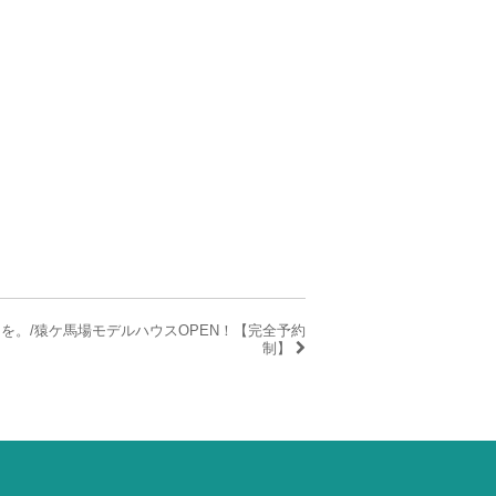
らしを。/猿ケ馬場モデルハウスOPEN！【完全予約
制】