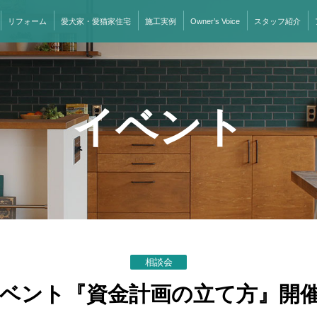
リフォーム
愛犬家・愛猫家住宅
施工実例
Owner’s Voice
スタッフ紹介
イベント
相談会
ベント『資金計画の立て方』開