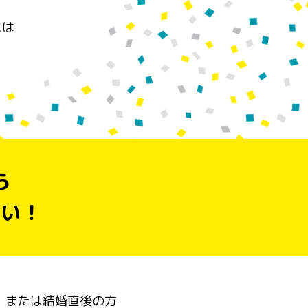
には
ら
さい！
、または結婚直後の方