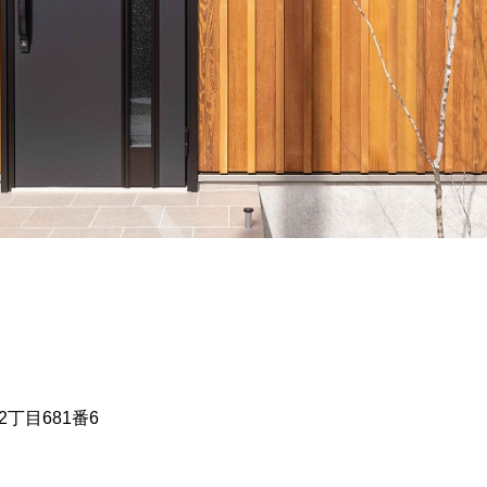
丁目681番6
）