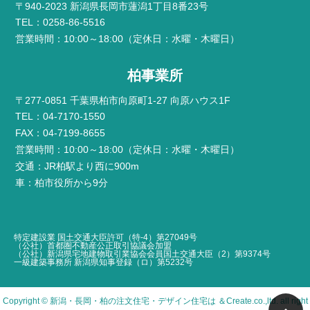
〒940-2023 新潟県長岡市蓮潟1丁目8番23号
TEL：0258-86-5516
営業時間：10:00～18:00（定休日：水曜・木曜日）
柏事業所
〒277-0851 千葉県柏市向原町1-27 向原ハウス1F
TEL：04-7170-1550
FAX：04-7199-8655
営業時間：10:00～18:00（定休日：水曜・木曜日）
交通：JR柏駅より西に900m
車：柏市役所から9分
特定建設業 国土交通大臣許可（特-4）第27049号
（公社）首都圏不動産公正取引協議会加盟
（公社）新潟県宅地建物取引業協会会員国土交通大臣（2）第9374号
一級建築事務所 新潟県知事登録（ロ）第5232号
Copyright ©
新潟・長岡・柏の注文住宅・デザイン住宅は ＆Create
.co.,ltd. all right