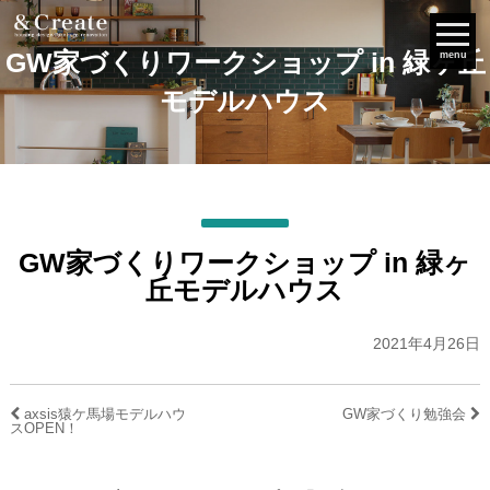
GW家づくりワークショップ in 緑ヶ丘
menu
モデルハウス
GW家づくりワークショップ in 緑ヶ
丘モデルハウス
2021年4月26日
axsis猿ケ馬場モデルハウ
GW家づくり勉強会
スOPEN！