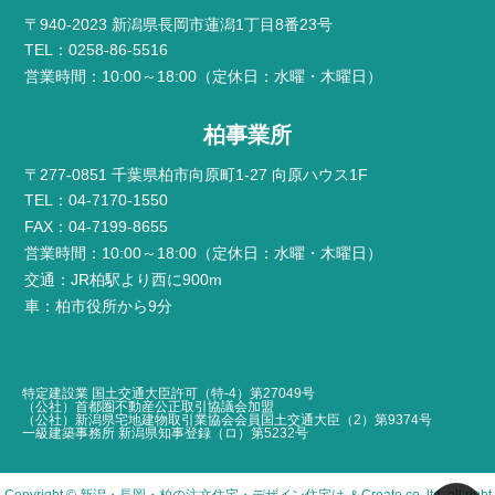
〒940-2023 新潟県長岡市蓮潟1丁目8番23号
TEL：0258-86-5516
営業時間：10:00～18:00（定休日：水曜・木曜日）
柏事業所
〒277-0851 千葉県柏市向原町1-27 向原ハウス1F
TEL：04-7170-1550
FAX：04-7199-8655
営業時間：10:00～18:00（定休日：水曜・木曜日）
交通：JR柏駅より西に900m
車：柏市役所から9分
特定建設業 国土交通大臣許可（特-4）第27049号
（公社）首都圏不動産公正取引協議会加盟
（公社）新潟県宅地建物取引業協会会員国土交通大臣（2）第9374号
一級建築事務所 新潟県知事登録（ロ）第5232号
Copyright ©
新潟・長岡・柏の注文住宅・デザイン住宅は ＆Create
.co.,ltd. all right