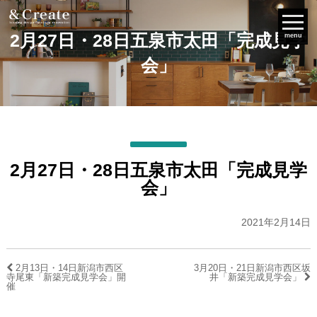
2月27日・28日五泉市太田「完成見学
menu
会」
2月27日・28日五泉市太田「完成見学
会」
2021年2月14日
2月13日・14日新潟市西区
3月20日・21日新潟市西区坂
寺尾東「新築完成見学会」開
井「新築完成見学会」
催