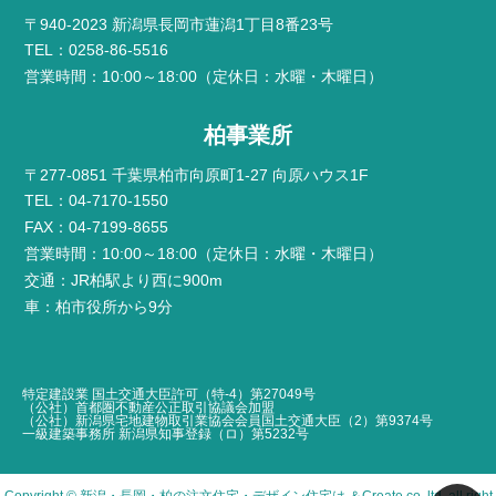
〒940-2023 新潟県長岡市蓮潟1丁目8番23号
TEL：0258-86-5516
営業時間：10:00～18:00（定休日：水曜・木曜日）
柏事業所
〒277-0851 千葉県柏市向原町1-27 向原ハウス1F
TEL：04-7170-1550
FAX：04-7199-8655
営業時間：10:00～18:00（定休日：水曜・木曜日）
交通：JR柏駅より西に900m
車：柏市役所から9分
特定建設業 国土交通大臣許可（特-4）第27049号
（公社）首都圏不動産公正取引協議会加盟
（公社）新潟県宅地建物取引業協会会員国土交通大臣（2）第9374号
一級建築事務所 新潟県知事登録（ロ）第5232号
Copyright ©
新潟・長岡・柏の注文住宅・デザイン住宅は ＆Create
.co.,ltd. all right