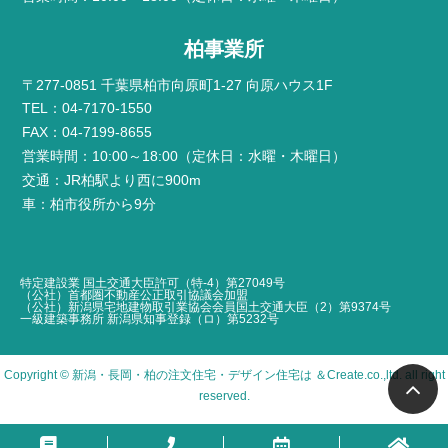
柏事業所
〒277-0851 千葉県柏市向原町1-27 向原ハウス1F
TEL：04-7170-1550
FAX：04-7199-8655
営業時間：10:00～18:00（定休日：水曜・木曜日）
交通：JR柏駅より西に900m
車：柏市役所から9分
特定建設業 国土交通大臣許可（特-4）第27049号
（公社）首都圏不動産公正取引協議会加盟
（公社）新潟県宅地建物取引業協会会員国土交通大臣（2）第9374号
一級建築事務所 新潟県知事登録（ロ）第5232号
Copyright ©
新潟・長岡・柏の注文住宅・デザイン住宅は ＆Create
.co.,ltd. all right
reserved.