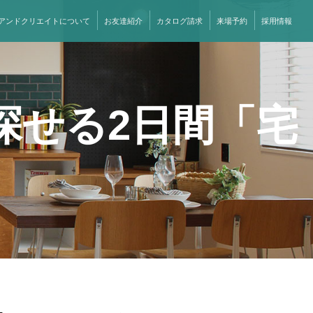
アンドクリエイトについて
お友達紹介
カタログ請求
来場予約
採用情報
探せる2日間「宅
！