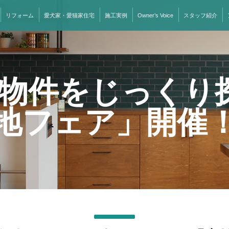
リフォーム
愛犬家・愛猫家住宅
施工実例
Owner’s Voice
スタッフ紹介
物件をじっくり
地フェア」開催