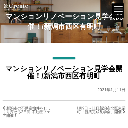
マンションリノベーション見学会開
menu
催！/新潟市西区有明町
マンションリノベーション見学会開
催！/新潟市西区有明町
2021年1月11日
新潟市の不動産物件をじっ
1月9日～11日新潟市北区東栄
くり探せる2日間 不動産フェ
町「新築完成見学会」開催
ア開催！