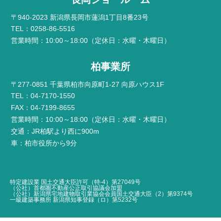
〒940-2023 新潟県長岡市蓮潟1丁目8番23号
TEL：0258-86-5516
営業時間：10:00～18:00（定休日：水曜・木曜日）
柏事業所
〒277-0851 千葉県柏市向原町1-27 向原ハウス1F
TEL：04-7170-1550
FAX：04-7199-8655
営業時間：10:00～18:00（定休日：水曜・木曜日）
交通：JR柏駅より西に900m
車：柏市役所から9分
特定建設業 国土交通大臣許可（特-4）第27049号
（公社）首都圏不動産公正取引協議会加盟
（公社）新潟県宅地建物取引業協会会員国土交通大臣（2）第9374号
一級建築事務所 新潟県知事登録（ロ）第5232号