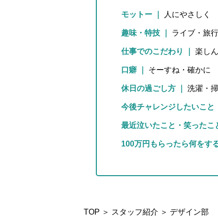
モットー
｜
人にやさしく
趣味・特技
｜
ライブ・旅
仕事でのこだわり
｜
楽し
口癖
｜
そーすね・確かに
休日の過ごし方
｜
洗濯・
今後チャレンジしたいこと
最近泣いたこと・笑ったこ
100万円もらったら何をす
TOP
＞
スタッフ紹介
＞ デザイン部