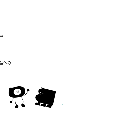
中
盆休み