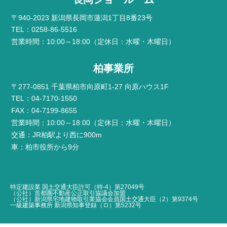
〒940-2023 新潟県長岡市蓮潟1丁目8番23号
TEL：0258-86-5516
営業時間：10:00～18:00（定休日：水曜・木曜日）
柏事業所
〒277-0851 千葉県柏市向原町1-27 向原ハウス1F
TEL：04-7170-1550
FAX：04-7199-8655
営業時間：10:00～18:00（定休日：水曜・木曜日）
交通：JR柏駅より西に900m
車：柏市役所から9分
特定建設業 国土交通大臣許可（特-4）第27049号
（公社）首都圏不動産公正取引協議会加盟
（公社）新潟県宅地建物取引業協会会員国土交通大臣（2）第9374号
一級建築事務所 新潟県知事登録（ロ）第5232号