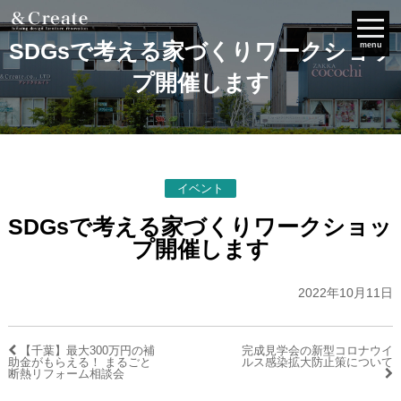
SDGsで考える家づくりワークショッ
menu
プ開催します
イベント
SDGsで考える家づくりワークショッ
プ開催します
2022年10月11日
【千葉】最大300万円の補
完成見学会の新型コロナウイ
助金がもらえる！ まるごと
ルス感染拡大防止策について
断熱リフォーム相談会