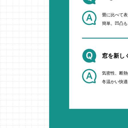
畳に比べて表
簡単。凹凸も
窓を新し
気密性、断熱
冬温かい快適