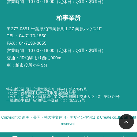
営業時間：10:00～18:00（定休日：水曜・木曜日）
柏事業所
〒277-0851 千葉県柏市向原町1-27 向原ハウス1F
TEL：04-7170-1550
FAX：04-7199-8655
営業時間：10:00～18:00（定休日：水曜・木曜日）
交通：JR柏駅より西に900m
車：柏市役所から9分
特定建設業 国土交通大臣許可（特-4）第27049号
（公社）首都圏不動産公正取引協議会加盟
（公社）新潟県宅地建物取引業協会会員国土交通大臣（2）第9374号
一級建築事務所 新潟県知事登録（ロ）第5232号
Copyright ©
新潟・長岡・柏の注文住宅・デザイン住宅は ＆Create
.co.,ltd. all right
reserved.