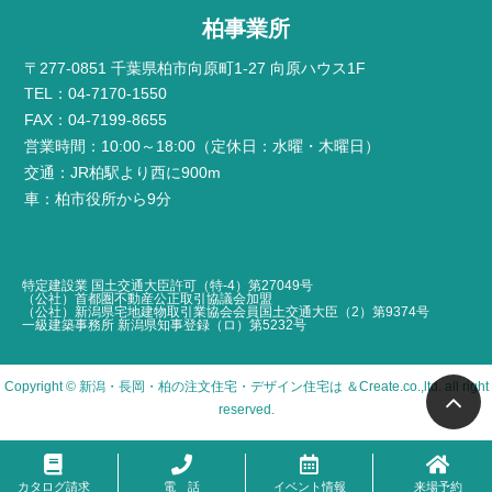
柏事業所
〒277-0851 千葉県柏市向原町1-27 向原ハウス1F
TEL：04-7170-1550
FAX：04-7199-8655
営業時間：10:00～18:00（定休日：水曜・木曜日）
交通：JR柏駅より西に900m
車：柏市役所から9分
特定建設業 国土交通大臣許可（特-4）第27049号
（公社）首都圏不動産公正取引協議会加盟
（公社）新潟県宅地建物取引業協会会員国土交通大臣（2）第9374号
一級建築事務所 新潟県知事登録（ロ）第5232号
Copyright ©
新潟・長岡・柏の注文住宅・デザイン住宅は ＆Create
.co.,ltd. all right
reserved.
カタログ請求
電 話
イベント情報
来場予約