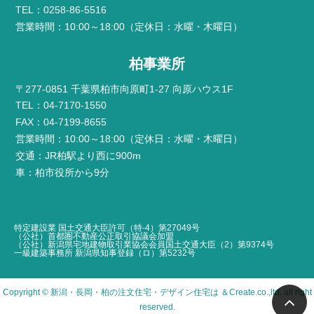
TEL：0258-86-5516
営業時間：10:00～18:00（定休日：水曜・木曜日）
柏事業所
〒277-0851 千葉県柏市向原町1-27 向原ハウス1F
TEL：04-7170-1550
FAX：04-7199-8655
営業時間：10:00～18:00（定休日：水曜・木曜日）
交通：JR柏駅より西に900m
車：柏市役所から9分
特定建設業 国土交通大臣許可（特-4）第27049号
（公社）首都圏不動産公正取引協議会加盟
（公社）新潟県宅地建物取引業協会会員国土交通大臣（2）第9374号
一級建築事務所 新潟県知事登録（ロ）第5232号
Copyright ©
新潟・長岡・柏の注文住宅・デザイン住宅は ＆Create
.co.,ltd. all right
reserved.