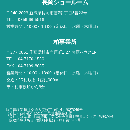
長岡ショールーム
〒940-2023 新潟県長岡市蓮潟1丁目8番23号
TEL：0258-86-5516
営業時間：10:00～18:00（定休日：水曜・木曜日）
柏事業所
〒277-0851 千葉県柏市向原町1-27 向原ハウス1F
TEL：04-7170-1550
FAX：04-7199-8655
営業時間：10:00～18:00（定休日：水曜・木曜日）
交通：JR柏駅より西に900m
車：柏市役所から9分
特定建設業 国土交通大臣許可（特-4）第27049号
（公社）首都圏不動産公正取引協議会加盟
（公社）新潟県宅地建物取引業協会会員国土交通大臣（2）第9374号
一級建築事務所 新潟県知事登録（ロ）第5232号