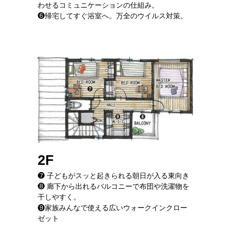
わせるコミュニケーションの仕組み。
❻帰宅してすぐ浴室へ。万全のウイルス対策。
2F
❼ 子どもがスッと起きられる朝日が入る東向き
❽ 廊下から出れるバルコニーで布団や洗濯物を
干しやすく。
❾家族みんなで使える広いウォークインクロー
ゼット