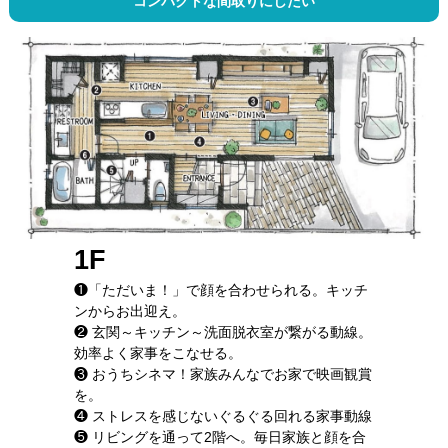
コンパクトな間取りにしたい
1F
❶「ただいま！」で顔を合わせられる。キッチ
ンからお出迎え。
❷ 玄関～キッチン～洗面脱衣室が繋がる動線。
効率よく家事をこなせる。
❸ おうちシネマ！家族みんなでお家で映画観賞
を。
❹ ストレスを感じないぐるぐる回れる家事動線
❺ リビングを通って2階へ。毎日家族と顔を合