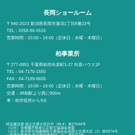
長岡ショールーム
〒940-2023 新潟県長岡市蓮潟1丁目8番23号
TEL：0258-86-5516
営業時間：10:00～18:00（定休日：水曜・木曜日）
柏事業所
〒277-0851 千葉県柏市向原町1-27 向原ハウス1F
TEL：04-7170-1550
FAX：04-7199-8655
営業時間：10:00～18:00（定休日：水曜・木曜日）
交通：JR柏駅より西に900m
車：柏市役所から9分
特定建設業 国土交通大臣許可（特-4）第27049号
（公社）首都圏不動産公正取引協議会加盟
（公社）新潟県宅地建物取引業協会会員国土交通大臣（2）第9374号
一級建築事務所 新潟県知事登録（ロ）第5232号