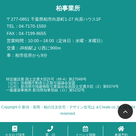
柏事業所
〒277-0851 千葉県柏市向原町1-27 向原ハウス1F
TEL：04-7170-1550
FAX：04-7199-8655
営業時間：10:00～18:00（定休日：水曜・木曜日）
交通：JR柏駅より西に900m
車：柏市役所から9分
特定建設業 国土交通大臣許可（特-4）第27049号
（公社）首都圏不動産公正取引協議会加盟
（公社）新潟県宅地建物取引業協会会員国土交通大臣（2）第9374号
一級建築事務所 新潟県知事登録（ロ）第5232号
Copyright ©
新潟・長岡・柏の注文住宅・デザイン住宅は ＆Create
.co.,ltd. all right
reserved.
カタログ請求
電 話
イベント情報
来場予約