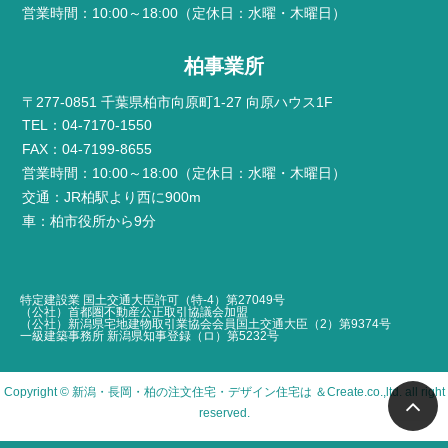
営業時間：10:00～18:00（定休日：水曜・木曜日）
柏事業所
〒277-0851 千葉県柏市向原町1-27 向原ハウス1F
TEL：04-7170-1550
FAX：04-7199-8655
営業時間：10:00～18:00（定休日：水曜・木曜日）
交通：JR柏駅より西に900m
車：柏市役所から9分
特定建設業 国土交通大臣許可（特-4）第27049号
（公社）首都圏不動産公正取引協議会加盟
（公社）新潟県宅地建物取引業協会会員国土交通大臣（2）第9374号
一級建築事務所 新潟県知事登録（ロ）第5232号
Copyright ©
新潟・長岡・柏の注文住宅・デザイン住宅は ＆Create
.co.,ltd. all right
reserved.