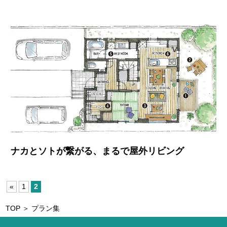
ナカとソトが繋がる、まるで屋外リビング
«
1
2
TOP
＞ プラン集