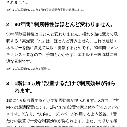
されました。
※住友ゴム工業の2017年1月の実大振動台実験の結果による。
2
90年間
制震特性はほとんど変わりません。
※
90年間制震特性はほとんど変わりません。揺れを熱に変えて吸
収する「高減衰ゴム」は、ほとんど弾みません。これは運動エ
ネルギーを熱に変えて吸収・発散するためです。90年間※メン
テナンス不要なので、手間もかからず、エネルギー吸収材に最
適な素材です。
※住友ゴム工業の2014年3月調べ。
3
1階に4ヵ所
設置するだけで制震効果が得ら
※
れます。
1階に4ヵ所設置するだけで制震効果が得られます。X方向、Y方
向への最適配置により、1階だけの設置で家全体を守ることがで
きます。X方向、Y方向に、ダンパーが作用するよう設置。1階
だけの設置で十分な制震効果が得られます。また、間取りを考