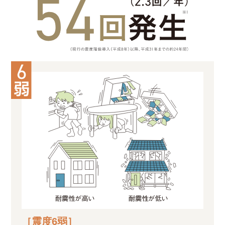
［震度6弱］