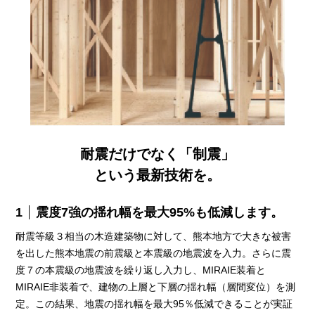
耐震だけでなく「制震」
という最新技術を。
1
震度7強の揺れ幅を最大95%も低減します。
耐震等級３相当の木造建築物に対して、熊本地方で大きな被害
を出した熊本地震の前震級と本震級の地震波を入力。さらに震
度７の本震級の地震波を繰り返し入力し、MIRAIE装着と
MIRAIE非装着で、建物の上層と下層の揺れ幅（層間変位）を測
定。この結果、地震の揺れ幅を最大95％低減できることが実証