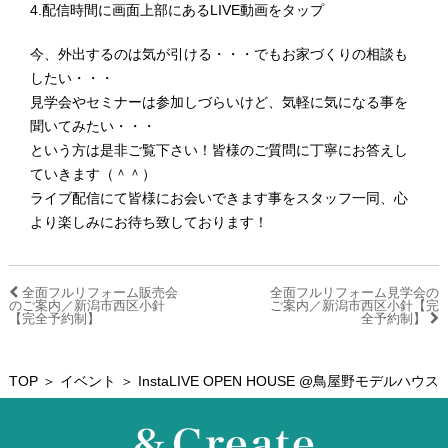
4.配信時間に画面上部にあるLIVE動画をタップ
今、外出するのは気が引ける・・・でもお家づくりの相談も
したい・・・
見学会やセミナーは参加しづらいけど、気軽に気になる事を
聞いてみたい・・・
という方は是非ご覧下さい！皆様のご質問に丁寧にお答えし
ていきます（＾＾）
ライブ配信にて皆様にお会いできます事をスタッフ一同、心
より楽しみにお待ち致しております！
全面フルリフォーム販売会
全面フルリフォーム見学会の
のご案内／新潟市西区小針
ご案内／新潟市西区小針【完
【完全予約制】
全予約制】
TOP
＞
イベント
＞ InstaLIVE OPEN HOUSE @鳥屋野モデルハウス