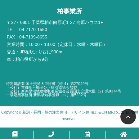
柏事業所
〒277-0851 千葉県柏市向原町1-27 向原ハウス1F
TEL：04-7170-1550
FAX：04-7199-8655
営業時間：10:00～18:00（定休日：水曜・木曜日）
交通：JR柏駅より西に900m
車：柏市役所から9分
特定建設業 国土交通大臣許可（特-4）第27049号
（公社）首都圏不動産公正取引協議会加盟
（公社）新潟県宅地建物取引業協会会員国土交通大臣（2）第9374号
一級建築事務所 新潟県知事登録（ロ）第5232号
Copyright ©
新潟・長岡・柏の注文住宅・デザイン住宅は ＆Create
.co.,ltd. all right
reserved.