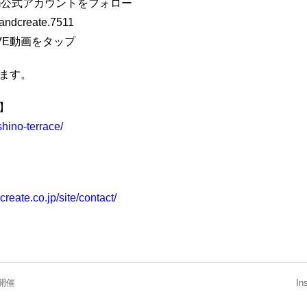
ram公式アカウントをフォロー
ndcreate.7511
VE動画をタップ
ます。
】
shino-terrace/
reate.co.jp/site/contact/
ト開催
I