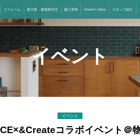
リフォーム
愛犬家・愛猫家住宅
施工実例
Owner’s Voice
スタッフ紹介
イベント
イベント
RRACE×&Createコラボイベン