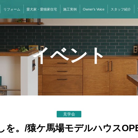
リフォーム
愛犬家・愛猫家住宅
施工実例
Owner’s Voice
スタッフ紹介
イベント
見学会
らしを。/猿ケ馬場モデルハウスO