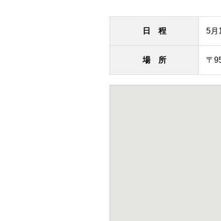
日 程
5月
場 所
〒9