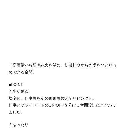
「高層階から新潟花火を望む、信濃川やすらぎ堤をひとり占
めできる空間」
■POINT
＃生活動線
帰宅後、仕事着をそのまま着替えてリビングへ。
仕事とプライベートのON/OFFを分ける空間設計にこだわり
ました。
＃ゆったり