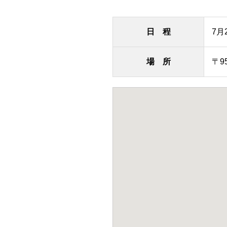
日 程
7月
場 所
〒9