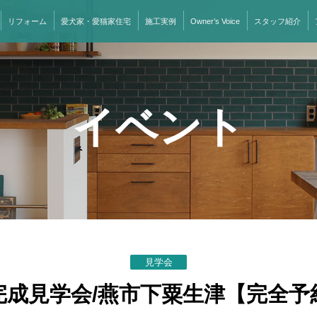
リフォーム
愛犬家・愛猫家住宅
施工実例
Owner’s Voice
スタッフ紹介
イベント
見学会
完成見学会/燕市下粟生津【完全予