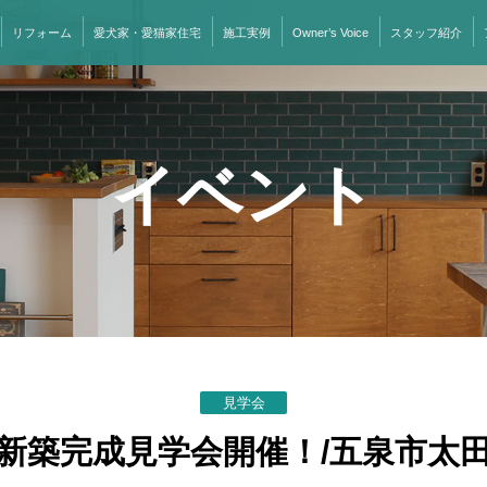
リフォーム
愛犬家・愛猫家住宅
施工実例
Owner’s Voice
スタッフ紹介
イベント
見学会
新築完成見学会開催！/五泉市太