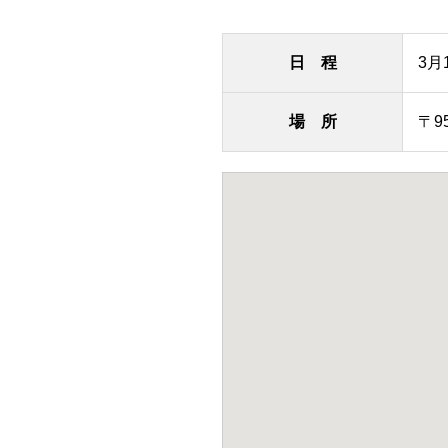
日 程
3月
場 所
〒9