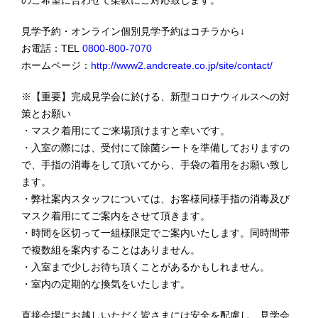
のご希望に合わせて柔軟にご対応致します。
見学予約・オンライン個別見学予約はコチラから↓
お電話：TEL
0800-800-7070
ホームページ：
http://www2.andcreate.co.jp/site/contact/
※【重要】完成見学会に於ける、新型コロナウィルスへの対
策とお願い
・マスク着用にてご来場頂けますと幸いです。
・入室の際には、受付にて除菌シートを準備しておりますの
で、手指の消毒をして頂いてから、手袋の着用をお願い致し
ます。
・弊社案内スタッフについては、お客様同様手指の消毒及び
マスク着用にてご案内をさせて頂きます。
・時間を区切って一組様限定でご案内いたします。同時間帯
で複数組を案内することはありません。
・入室まで少しお待ち頂くことがあるかもしれません。
・室内の定期的な換気をいたします。
直接会場にお越しいただく皆さまには安全を配慮し、見学会