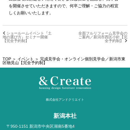
を開催させていただきますので、何卒ご理解・ご協力の程宜
しくお願いいたします。
ショールームイベント『土
全面フルリフォーム見学会の
地の選び方』セミナー開催
ご案内／新潟市西区小針【完
【完全予約制】
全予約制】
TOP
＞
イベント
＞ 完成見学会・オンライン個別見学会／新潟市東
区物見山【完全予約制】
株式会社アンドクリエイト
新潟本社
〒950-1151 新潟市中央区湖南5番地4