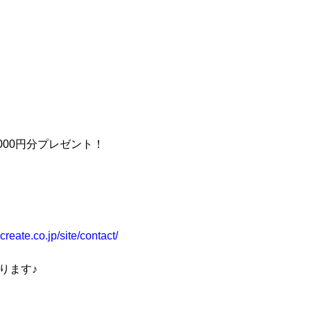
）
000円分プレゼント！
reate.co.jp/site/contact/
ります♪