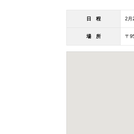
日 程
2月2
場 所
〒9