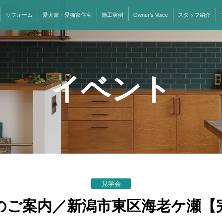
リフォーム
愛犬家・愛猫家住宅
施工実例
Owner’s Voice
スタッフ紹介
イベント
見学会
のご案内／新潟市東区海老ケ瀬【