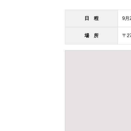
日 程
9月
場 所
〒2