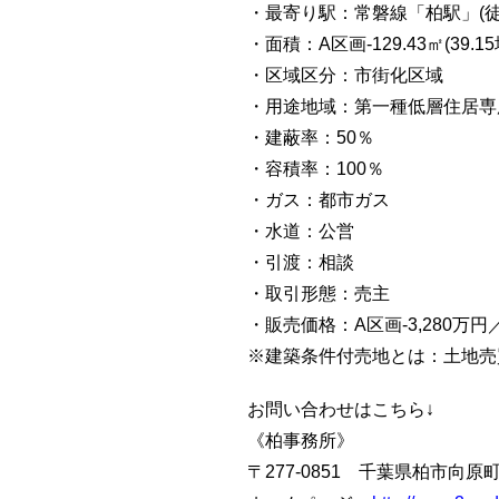
・最寄り駅：常磐線「柏駅」(徒
・面積：A区画-129.43㎡(39.15坪
・区域区分：市街化区域
・用途地域：第一種低層住居専
・建蔽率：50％
・容積率：100％
・ガス：都市ガス
・水道：公営
・引渡：相談
・取引形態：売主
・販売価格：A区画-3,280万円／
※建築条件付売地とは：土地売
お問い合わせはこちら↓
《柏事務所》
〒277-0851 千葉県柏市向原町