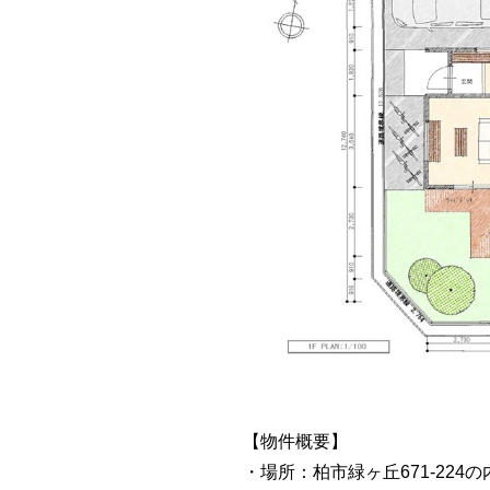
【物件概要】
・場所：柏市緑ヶ丘671-224の