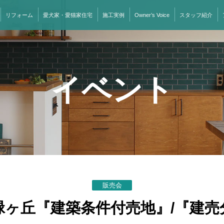
リフォーム
愛犬家・愛猫家住宅
施工実例
Owner’s Voice
スタッフ紹介
イベント
販売会
緑ヶ丘『建築条件付売地』/『建売