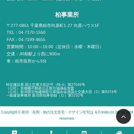
柏事業所
〒277-0851 千葉県柏市向原町1-27 向原ハウス1F
TEL：04-7170-1550
FAX：04-7199-8655
営業時間：10:00～18:00（定休日：水曜・木曜日）
交通：JR柏駅より西に900m
車：柏市役所から9分
特定建設業 国土交通大臣許可（特-4）第27049号
（公社）首都圏不動産公正取引協議会加盟
（公社）新潟県宅地建物取引業協会会員国土交通大臣（2）第9374号
一級建築事務所 新潟県知事登録（ロ）第5232号
Copyright ©
新潟・長岡・柏の注文住宅・デザイン住宅は ＆Create
.co.,ltd. all right
reserved.