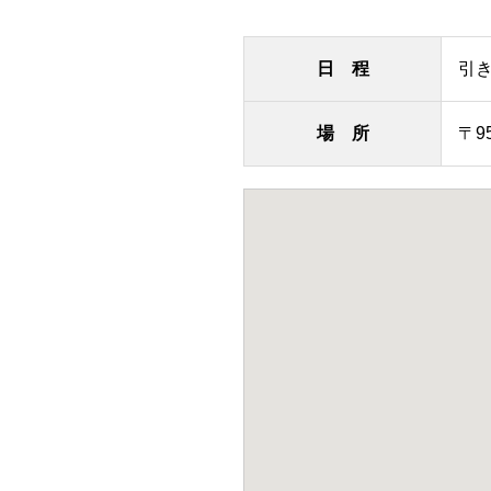
日 程
引き
場 所
〒9