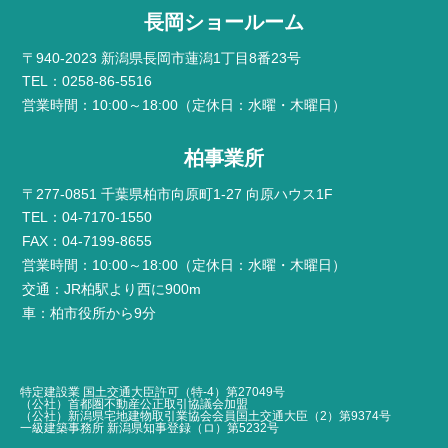
長岡ショールーム
〒940-2023 新潟県長岡市蓮潟1丁目8番23号
TEL：0258-86-5516
営業時間：10:00～18:00（定休日：水曜・木曜日）
柏事業所
〒277-0851 千葉県柏市向原町1-27 向原ハウス1F
TEL：04-7170-1550
FAX：04-7199-8655
営業時間：10:00～18:00（定休日：水曜・木曜日）
交通：JR柏駅より西に900m
車：柏市役所から9分
特定建設業 国土交通大臣許可（特-4）第27049号
（公社）首都圏不動産公正取引協議会加盟
（公社）新潟県宅地建物取引業協会会員国土交通大臣（2）第9374号
一級建築事務所 新潟県知事登録（ロ）第5232号