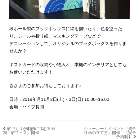
段ボール製のブックボックスに絵を描いたり、色を塗った
り、シールや折り紙・マスキングテープなどで
デコレーションして、オリジナルのブックボックスを作りま
せんか？
ポストカードの収納や小物入れ、本棚のインテリアとしても
お使いいただけます！
皆さまのご参加お待ちしております♪
日時：2019年月11月2日(土)・3日(日) 10:00~16:00
会場：ハイブ長岡
家づくりが劇的に進む10日
ショールームイベント『資金
間「家フェス」開催
計画の立て方』開催！【完全
予約制】