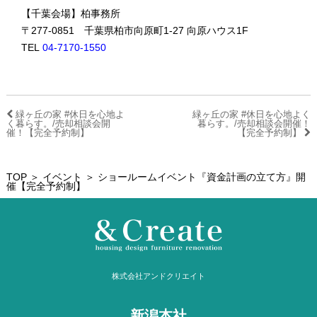
【千葉会場】柏事務所
〒277-0851 千葉県柏市向原町1-27 向原ハウス1F
TEL
04-7170-1550
緑ヶ丘の家 #休日を心地よ
緑ヶ丘の家 #休日を心地よく
く暮らす。/売却相談会開
暮らす。/売却相談会開催！
催！【完全予約制】
【完全予約制】
TOP
＞
イベント
＞ ショールームイベント『資金計画の立て方』開
催【完全予約制】
株式会社アンドクリエイト
新潟本社