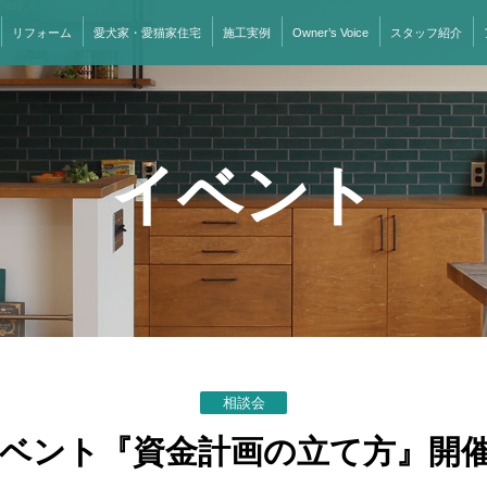
リフォーム
愛犬家・愛猫家住宅
施工実例
Owner’s Voice
スタッフ紹介
イベント
相談会
ベント『資金計画の立て方』開