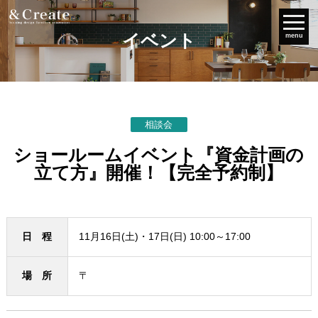
イベント
menu
相談会
ショールームイベント『資金計画の
立て方』開催！【完全予約制】
日 程
11月16日(土)・17日(日) 10:00～17:00
場 所
〒