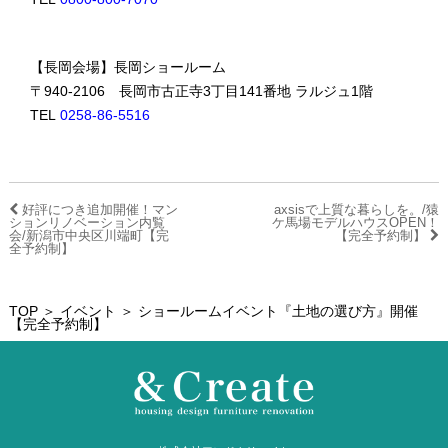
【長岡会場】長岡ショールーム
〒940-2106 長岡市古正寺3丁目141番地 ラルジュ1階
TEL
0258-86-5516
好評につき追加開催！マン
axsisで上質な暮らしを。/猿
ションリノベーション内覧
ケ馬場モデルハウスOPEN！
会/新潟市中央区川端町【完
【完全予約制】
全予約制】
TOP
＞
イベント
＞ ショールームイベント『土地の選び方』開催
【完全予約制】