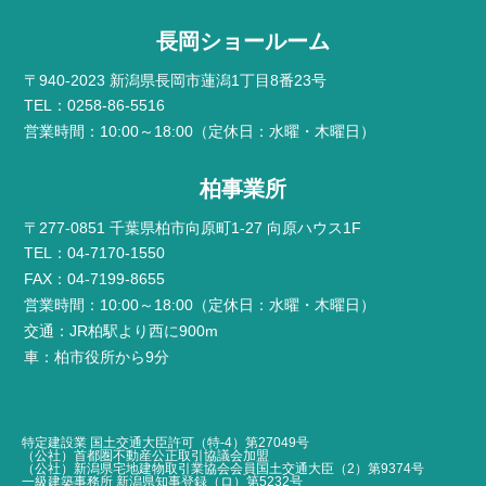
長岡ショールーム
〒940-2023 新潟県長岡市蓮潟1丁目8番23号
TEL：0258-86-5516
営業時間：10:00～18:00（定休日：水曜・木曜日）
柏事業所
〒277-0851 千葉県柏市向原町1-27 向原ハウス1F
TEL：04-7170-1550
FAX：04-7199-8655
営業時間：10:00～18:00（定休日：水曜・木曜日）
交通：JR柏駅より西に900m
車：柏市役所から9分
特定建設業 国土交通大臣許可（特-4）第27049号
（公社）首都圏不動産公正取引協議会加盟
（公社）新潟県宅地建物取引業協会会員国土交通大臣（2）第9374号
一級建築事務所 新潟県知事登録（ロ）第5232号