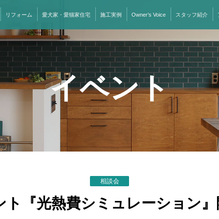
リフォーム
愛犬家・愛猫家住宅
施工実例
Owner’s Voice
スタッフ紹介
イベント
相談会
ント『光熱費シミュレーション』