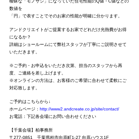
曖昧な「モノサシ」になっていた住宅性能のQ値・C値などの
数値を
「円」で表すことでそのお家の性能が明確に分かります。
アンドクリエイトがご提案するお家でどれだけ光熱費がお得
になるか？
詳細はショールームにて弊社スタッフが丁寧にご説明させて
いただきます。
※ご予約・お申込をいただき次第、担当のスタッフから再
度、ご連絡を差し上げます。
※オンラインの方法は、お客様のご希望に合わせて柔軟にご
対応致します。
ご予約はこちらから↓
ホームページ：
http://www2.andcreate.co.jp/site/contact/
お電話：下記各会場にお問い合わせください
【千葉会場】柏事務所
〒277-0851 千葉県柏市向原町1-27 向原ハウス1F