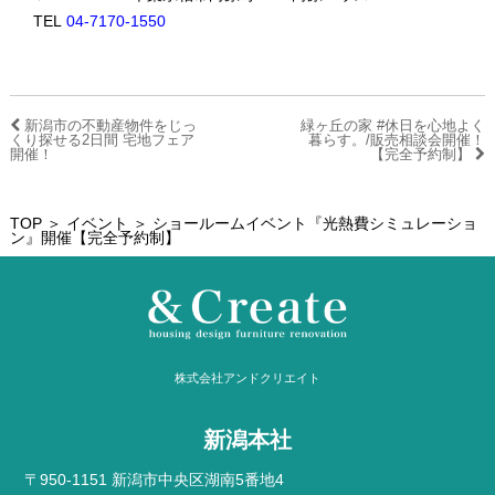
TEL
04-7170-1550
新潟市の不動産物件をじっ
緑ヶ丘の家 #休日を心地よく
くり探せる2日間 宅地フェア
暮らす。/販売相談会開催！
開催！
【完全予約制】
TOP
＞
イベント
＞ ショールームイベント『光熱費シミュレーショ
ン』開催【完全予約制】
株式会社アンドクリエイト
新潟本社
〒950-1151 新潟市中央区湖南5番地4