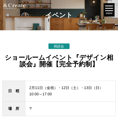
イベント
menu
相談会
ショールームイベント『デザイン相
談会』開催【完全予約制】
2月11日（金祝）・12日（土）・13日（日）
日 程
10:00～17:00
場 所
〒