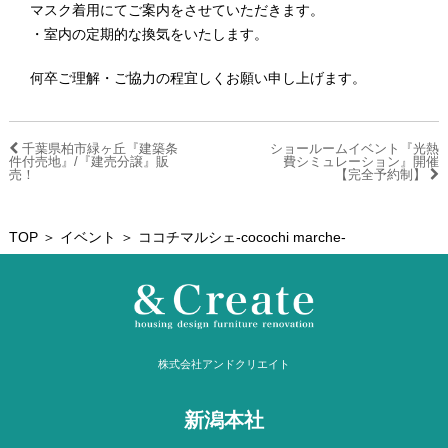
マスク着用にてご案内をさせていただきます。
・室内の定期的な換気をいたします。
何卒ご理解・ご協力の程宜しくお願い申し上げます。
千葉県柏市緑ヶ丘『建築条
ショールームイベント『光熱
件付売地』/『建売分譲』販
費シミュレーション』開催
売！
【完全予約制】
TOP
＞
イベント
＞ ココチマルシェ-cocochi marche-
株式会社アンドクリエイト
新潟本社