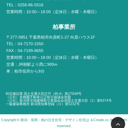
TEL：0258-86-5516
営業時間：10:00～18:00（定休日：水曜・木曜日）
柏事業所
〒277-0851 千葉県柏市向原町1-27 向原ハウス1F
TEL：04-7170-1550
FAX：04-7199-8655
営業時間：10:00～18:00（定休日：水曜・木曜日）
交通：JR柏駅より西に900m
車：柏市役所から9分
特定建設業 国土交通大臣許可（特-4）第27049号
（公社）首都圏不動産公正取引協議会加盟
（公社）新潟県宅地建物取引業協会会員国土交通大臣（2）第9374号
一級建築事務所 新潟県知事登録（ロ）第5232号
Copyright ©
新潟・長岡・柏の注文住宅・デザイン住宅は ＆Create
.co.,ltd. all right
reserved.