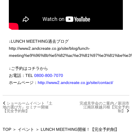
↓LUNCH MEETHING過去ブログ
http://www2.andcreate.co.jp/site/blog/lunch-
meeting%e9%96%8b%e5%82%ac%e3%81%97%e3%81%be%e3
↓ご予約はコチラから
お電話：TEL
0800-800-7070
ホームページ：
http://www2.andcreate.co.jp/site/contact/
ショールームイベント『土
完成見学会のご案内／新潟市
地の選び方』セミナー開催
江南区横越川根【完全予約
【完全予約制】
制】
TOP
＞
イベント
＞ LUNCH MEETHING開催！【完全予約制】