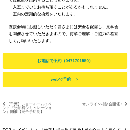
で複数組を案内することはありません。
・入室まで少しお待ち頂くことがあるかもしれません。
・室内の定期的な換気をいたします。
直接会場にお越しいただく皆さまには安全を配慮し、見学会
を開催させていただきますので、何卒ご理解・ご協力の程宜
しくお願いいたします。
お電話で予約（0471701550）
webで予約 ＞
【千葉】ショールームイベ
オンライン相談会開催！
ント『光熱費シミュレーショ
ン』開催【完全予約制】
TOP
＞
イベント
＞ 【千葉】緑ヶ丘の家 #休日を心地よく暮らす。/