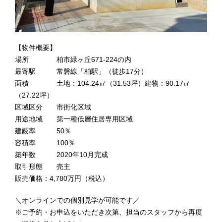
【物件概要】
場所 柏市緑ヶ丘671-224の内
最寄駅 常磐線「柏駅」（徒歩17分）
面積 土地：104.24㎡（31.53坪）建物：90.17㎡
（27.22坪）
区域区分 市街化区域
用途地域 第一種低層住居専用区域
建蔽率 50％
容積率 100％
築年数 2020年10月完成
取引形態 売主
販売価格：4,780万円（税込）
＼オンラインでの個別見学が可能です／
※ご予約・お申込をいただき次第、担当のスタッフから再度