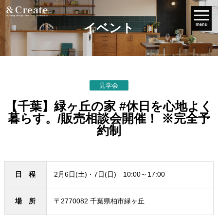
イベント
menu
見学会
【千葉】緑ヶ丘の家 #休日を心地よく
暮らす。/販売相談会開催！ ※完全予
約制
日 程
2月6日(土)・7日(日) 10:00～17:00
場 所
〒2770082 千葉県柏市緑ヶ丘