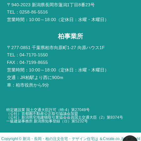
〒940-2023 新潟県長岡市蓮潟1丁目8番23号
TEL：0258-86-5516
営業時間：10:00～18:00（定休日：水曜・木曜日）
柏事業所
〒277-0851 千葉県柏市向原町1-27 向原ハウス1F
TEL：04-7170-1550
FAX：04-7199-8655
営業時間：10:00～18:00（定休日：水曜・木曜日）
交通：JR柏駅より西に900m
車：柏市役所から9分
特定建設業 国土交通大臣許可（特-4）第27049号
（公社）首都圏不動産公正取引協議会加盟
（公社）新潟県宅地建物取引業協会会員国土交通大臣（2）第9374号
一級建築事務所 新潟県知事登録（ロ）第5232号
Copyright ©
新潟・長岡・柏の注文住宅・デザイン住宅は ＆Create
.co.,ltd. all right