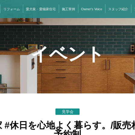
リフォーム
愛犬家・愛猫家住宅
施工実例
Owner’s Voice
スタッフ紹介
イベント
見学会
 #休日を心地よく暮らす。/販売
予約制