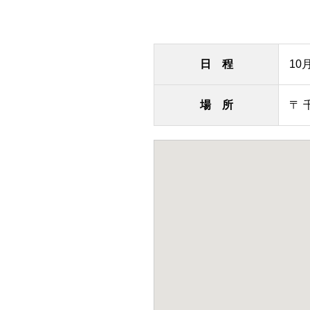
日 程
10
場 所
〒 