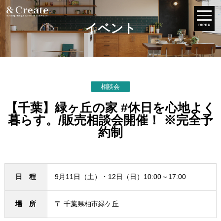
イベント
menu
相談会
【千葉】緑ヶ丘の家 #休日を心地よく
暮らす。/販売相談会開催！ ※完全予
約制
日 程
9月11日（土）・12日（日）10:00～17:00
場 所
〒 千葉県柏市緑ケ丘