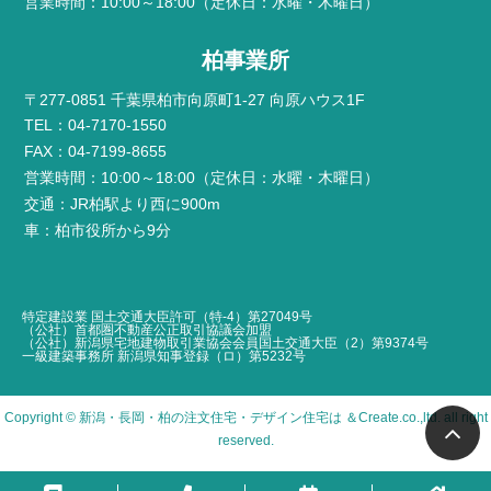
営業時間：10:00～18:00（定休日：水曜・木曜日）
柏事業所
〒277-0851 千葉県柏市向原町1-27 向原ハウス1F
TEL：04-7170-1550
FAX：04-7199-8655
営業時間：10:00～18:00（定休日：水曜・木曜日）
交通：JR柏駅より西に900m
車：柏市役所から9分
特定建設業 国土交通大臣許可（特-4）第27049号
（公社）首都圏不動産公正取引協議会加盟
（公社）新潟県宅地建物取引業協会会員国土交通大臣（2）第9374号
一級建築事務所 新潟県知事登録（ロ）第5232号
Copyright ©
新潟・長岡・柏の注文住宅・デザイン住宅は ＆Create
.co.,ltd. all right
reserved.