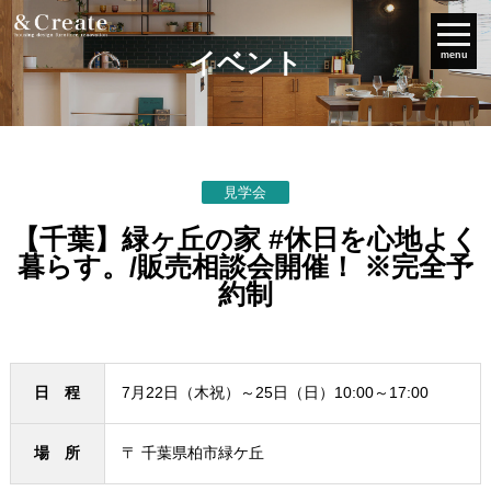
イベント
menu
見学会
【千葉】緑ヶ丘の家 #休日を心地よく
暮らす。/販売相談会開催！ ※完全予
約制
日 程
7月22日（木祝）～25日（日）10:00～17:00
場 所
〒 千葉県柏市緑ケ丘