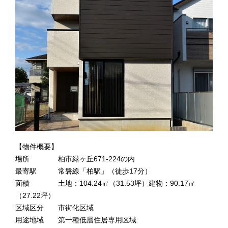
【物件概要】
場所 柏市緑ヶ丘671-224の内
最寄駅 常磐線「柏駅」（徒歩17分）
面積 土地：104.24㎡（31.53坪）建物：90.17㎡
（27.22坪）
区域区分 市街化区域
用途地域 第一種低層住居専用区域