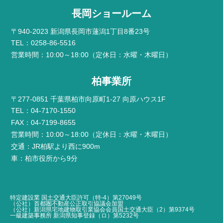
長岡ショールーム
〒940-2023 新潟県長岡市蓮潟1丁目8番23号
TEL：0258-86-5516
営業時間：10:00～18:00（定休日：水曜・木曜日）
柏事業所
〒277-0851 千葉県柏市向原町1-27 向原ハウス1F
TEL：04-7170-1550
FAX：04-7199-8655
営業時間：10:00～18:00（定休日：水曜・木曜日）
交通：JR柏駅より西に900m
車：柏市役所から9分
特定建設業 国土交通大臣許可（特-4）第27049号
（公社）首都圏不動産公正取引協議会加盟
（公社）新潟県宅地建物取引業協会会員国土交通大臣（2）第9374号
一級建築事務所 新潟県知事登録（ロ）第5232号