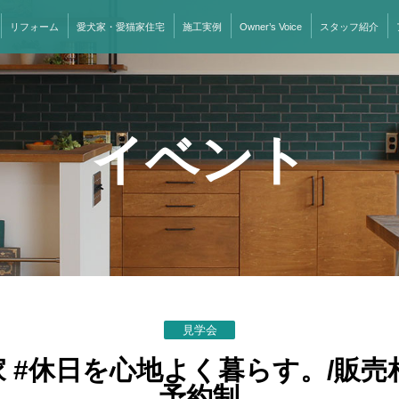
リフォーム
愛犬家・愛猫家住宅
施工実例
Owner’s Voice
スタッフ紹介
イベント
見学会
 #休日を心地よく暮らす。/販売
予約制