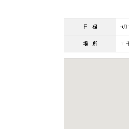
日 程
6月
場 所
〒 