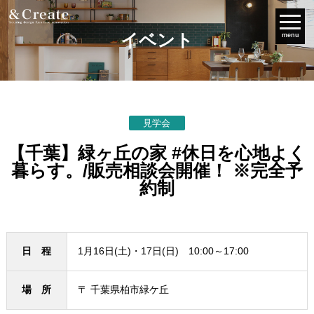
イベント
menu
見学会
【千葉】緑ヶ丘の家 #休日を心地よく
暮らす。/販売相談会開催！ ※完全予
約制
日 程
1月16日(土)・17日(日) 10:00～17:00
場 所
〒 千葉県柏市緑ケ丘