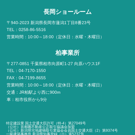
長岡ショールーム
〒940-2023 新潟県長岡市蓮潟1丁目8番23号
TEL：0258-86-5516
営業時間：10:00～18:00（定休日：水曜・木曜日）
柏事業所
〒277-0851 千葉県柏市向原町1-27 向原ハウス1F
TEL：04-7170-1550
FAX：04-7199-8655
営業時間：10:00～18:00（定休日：水曜・木曜日）
交通：JR柏駅より西に900m
車：柏市役所から9分
特定建設業 国土交通大臣許可（特-4）第27049号
（公社）首都圏不動産公正取引協議会加盟
（公社）新潟県宅地建物取引業協会会員国土交通大臣（2）第9374号
一級建築事務所 新潟県知事登録（ロ）第5232号