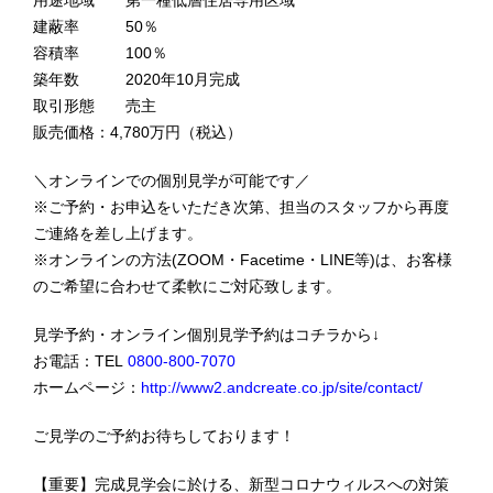
用途地域 第一種低層住居専用区域
建蔽率 50％
容積率 100％
築年数 2020年10月完成
取引形態 売主
販売価格：4,780万円（税込）
＼オンラインでの個別見学が可能です／
※ご予約・お申込をいただき次第、担当のスタッフから再度
ご連絡を差し上げます。
※オンラインの方法(ZOOM・Facetime・LINE等)は、お客様
のご希望に合わせて柔軟にご対応致します。
見学予約・オンライン個別見学予約はコチラから↓
お電話：TEL
0800-800-7070
ホームページ：
http://www2.andcreate.co.jp/site/contact/
ご見学のご予約お待ちしております！
【重要】完成見学会に於ける、新型コロナウィルスへの対策