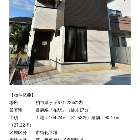
【物件概要】
場所 柏市緑ヶ丘671-224の内
最寄駅 常磐線「柏駅」（徒歩17分）
面積 土地：104.24㎡（31.53坪）建物：90.17㎡
（27.22坪）
区域区分 市街化区域