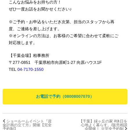
こんなお悩みをお持ちの方！
ぜひ一度お話をお聞かせください♪
※ご予約・お申込をいただき次第、担当のスタッフから再
度、ご連絡を差し上げます。
※オンラインの方法は、お客様のご希望に合わせて柔軟にご
対応致します。
【千葉会場】柏事務所
〒277-0851 千葉県柏市向原町1-27 向原ハウス1F
TEL
04-7170-1550
お電話で予約（08008007070）
ショールームイベント『資
【千葉】緑ヶ丘の家 #休日を
金計画の立て方』開催【完全
心地よく暮らす。/販売相談
予約制】
会開催！ ※完全予約制