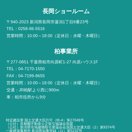
長岡ショールーム
〒940-2023 新潟県長岡市蓮潟1丁目8番23号
TEL：0258-86-5516
営業時間：10:00～18:00（定休日：水曜・木曜日）
柏事業所
〒277-0851 千葉県柏市向原町1-27 向原ハウス1F
TEL：04-7170-1550
FAX：04-7199-8655
営業時間：10:00～18:00（定休日：水曜・木曜日）
交通：JR柏駅より西に900m
車：柏市役所から9分
特定建設業 国土交通大臣許可（特-4）第27049号
（公社）首都圏不動産公正取引協議会加盟
（公社）新潟県宅地建物取引業協会会員国土交通大臣（2）第9374号
一級建築事務所 新潟県知事登録（ロ）第5232号