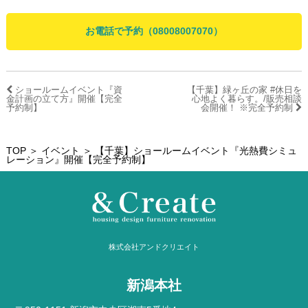
お電話で予約（08008007070）
ショールームイベント『資
【千葉】緑ヶ丘の家 #休日を
金計画の立て方』開催【完全
心地よく暮らす。/販売相談
予約制】
会開催！ ※完全予約制
TOP
＞
イベント
＞ 【千葉】ショールームイベント『光熱費シミュ
レーション』開催【完全予約制】
株式会社アンドクリエイト
新潟本社